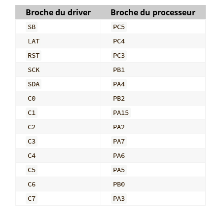
Broche du driver
Broche du processeur
SB
PC5
LAT
PC4
RST
PC3
SCK
PB1
SDA
PA4
C0
PB2
C1
PA15
C2
PA2
C3
PA7
C4
PA6
C5
PA5
C6
PB0
C7
PA3